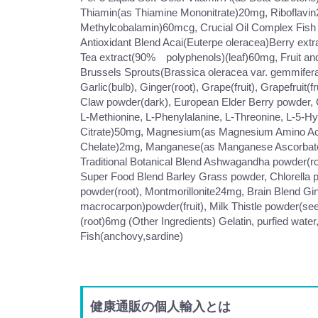
Thiamin(as Thiamine Mononitrate)20mg, Riboflavin
Methylcobalamin)60mcg, Crucial Oil Complex Fish
Antioxidant Blend Acai(Euterpe oleracea)Berry ext
Tea extract(90% polyphenols)(leaf)60mg, Fruit and Ve
Brussels Sprouts(Brassica oleracea var. gemmifera)(
Garlic(bulb), Ginger(root), Grape(fruit), Grapefruit(
Claw powder(dark), European Elder Berry powder, G
L-Methionine, L-Phenylalanine, L-Threonine, L-5-
Citrate)50mg, Magnesium(as Magnesium Amino Aci
Chelate)2mg, Manganese(as Manganese Ascorbat
Traditional Botanical Blend Ashwagandha powder(
Super Food Blend Barley Grass powder, Chlorella p
powder(root), Montmorillonite24mg, Brain Blend Gi
macrocarpon)powder(fruit), Milk Thistle powder(se
(root)6mg (Other Ingredients) Gelatin, purfied water
Fish(anchovy,sardine)
健康通販の個人輸入とは