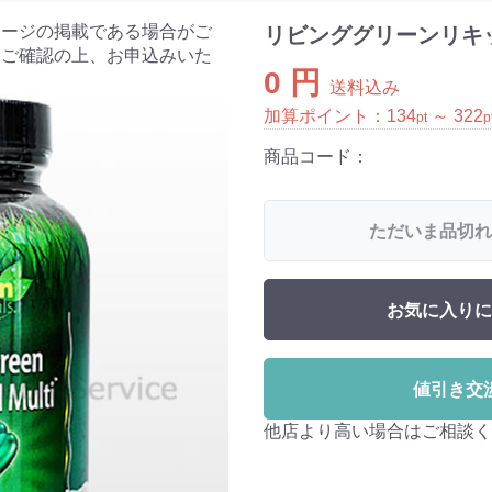
ケージの掲載である場合がご
リビンググリーンリキッドジ
をご確認の上、お申込みいた
0 円
送料込み
加算ポイント：
134
～
322
pt
p
商品コード：
ただいま品切れ
お気に入りに
値引き交
他店より高い場合はご相談く