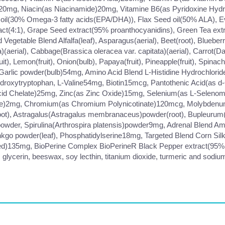
20mg, Niacin(as Niacinamide)20mg, Vitamine B6(as Pyridoxine Hydr
 oil(30% Omega-3 fatty acids(EPA/DHA)), Flax Seed oil(50% ALA), 
ract(4:1), Grape Seed extract(95% proanthocyanidins), Green Tea ext
getable Blend Alfalfa(leaf), Asparagus(aerial), Beet(root), Blueberry(
aerial), Cabbage(Brassica oleracea var. capitata)(aerial), Carrot(Dau
fruit), Lemon(fruit), Onion(bulb), Papaya(fruit), Pineapple(fruit), Spi
arlic powder(bulb)54mg, Amino Acid Blend L-Histidine Hydrochloride,
Hydroxytryptophan, L-Valine54mg, Biotin15mcg, Pantothenic Acid(as
d Chelate)25mg, Zinc(as Zinc Oxide)15mg, Selenium(as L-Selenom
e)2mg, Chromium(as Chromium Polynicotinate)120mcg, Molybdenu
root), Astragalus(Astragalus membranaceus)powder(root), Bupleuru
owder, Spirulina(Arthrospira platensis)powder9mg, Adrenal Blend A
nkgo powder(leaf), Phosphatidylserine18mg, Targeted Blend Corn Si
ed)135mg, BioPerine Complex BioPerineR Black Pepper extract(95% pip
, glycerin, beeswax, soy lecthin, titanium dioxide, turmeric and sodi