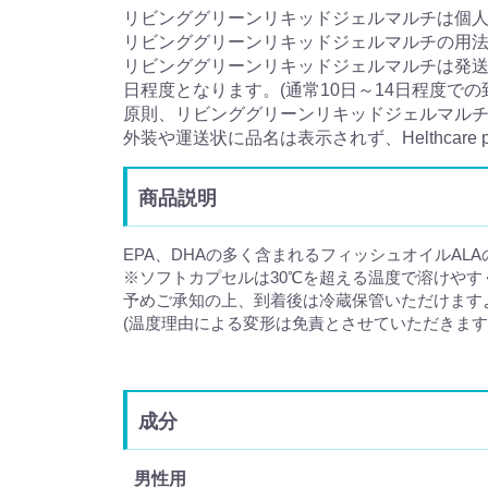
リビンググリーンリキッドジェルマルチは個
リビンググリーンリキッドジェルマルチの用
リビンググリーンリキッドジェルマルチは発送
日程度となります。(通常10日～14日程度での
原則、リビンググリーンリキッドジェルマル
外装や運送状に品名は表示されず、Helthcar
商品説明
EPA、DHAの多く含まれるフィッシュオイルA
※ソフトカプセルは30℃を超える温度で溶けや
予めご承知の上、到着後は冷蔵保管いただけます
(温度理由による変形は免責とさせていただきます
成分
男性用