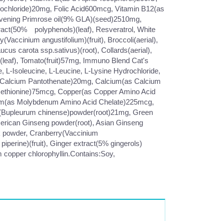
ochloride)20mg, Folic Acid600mcg, Vitamin B12(as
Evening Primrose oil(9% GLA)(seed)2510mg,
ract(50% polyphenols)(leaf), Resveratrol, White
Vaccinium angustifolium)(fruit), Broccoli(aerial),
cus carota ssp.sativus)(root), Collards(aerial),
nach(leaf), Tomato(fruit)57mg, Immuno Blend Cat's
 L-Isoleucine, L-Leucine, L-Lysine Hydrochloride,
 d-Calcium Pantothenate)20mg, Calcium(as Calcium
ethionine)75mcg, Copper(as Copper Amino Acid
m(as Molybdenum Amino Acid Chelate)225mcg,
m(Bupleurum chinense)powder(root)21mg, Green
merican Ginseng powder(root), Asian Ginseng
lk powder, Cranberry(Vaccinium
erine)(fruit), Ginger extract(5% gingerols)
um copper chlorophyllin.Contains:Soy,