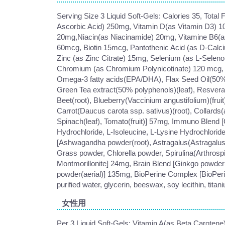
Serving Size 3 Liquid Soft-Gels: Calories 35, Total
Ascorbic Acid) 250mg, Vitamin D(as Vitamin D3) 1
20mg,Niacin(as Niacinamide) 20mg, Vitamine B6(as
60mcg, Biotin 15mcg, Pantothenic Acid (as D-Cal
Zinc (as Zinc Citrate) 15mg, Selenium (as L-Sel
Chromium (as Chromium Polynicotinate) 120 mcg,
Omega-3 fatty acids(EPA/DHA), Flax Seed Oil(50% A
Green Tea extract(50% polyphenols)(leaf), Resveratr
Beet(root), Blueberry(Vaccinium angustifolium)(frui
Carrot(Daucus carota ssp. sativus)(root), Collards(ae
Spinach(leaf), Tomato(fruit)] 57mg, Immuno Blend 
Hydrochloride, L-Isoleucine, L-Lysine Hydrochlorid
[Ashwagandha powder(root), Astragalus(Astragalu
Grass powder, Chlorella powder, Spirulina(Arthros
Montmorillonite] 24mg, Brain Blend [Ginkgo powder(l
powder(aerial)] 135mg, BioPerine Complex [BioPerin
purified water, glycerin, beeswax, soy lecithin, tit
女性用
Per 3 Liquid Soft-Gels: Vitamin A(as Beta Caroten