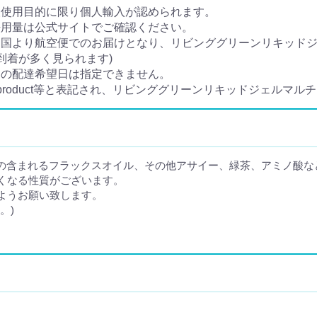
人使用目的に限り個人輸入が認められます。
法用量は公式サイトでご確認ください。
国より航空便でのお届けとなり、リビンググリーンリキッドジ
到着が多く見られます)
チの配達希望日は指定できません。
e product等と表記され、リビンググリーンリキッドジェルマ
LAの含まれるフラックスオイル、その他アサイー、緑茶、アミノ酸
すくなる性質がございます。
ようお願い致します。
。)