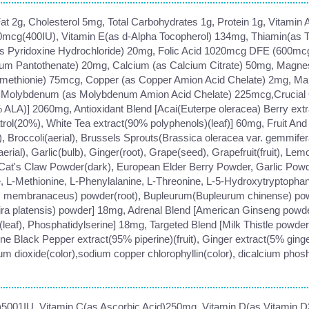
 Fat 2g, Cholesterol 5mg, Total Carbohydrates 1g, Protein 1g, Vitami
0mcg(400IU), Vitamin E(as d-Alpha Tocopherol) 134mg, Thiamin(as T
 Pyridoxine Hydrochloride) 20mg, Folic Acid 1020mcg DFE (600mcg 
cium Pantothenate) 20mg, Calcium (as Calcium Citrate) 50mg, Magn
enomethionie) 75mcg, Copper (as Copper Amion Acid Chelate) 2mg, 
 Molybdenum (as Molybdenum Amion Acid Chelate) 225mcg,Crucial O
LA)] 2060mg, Antioxidant Blend [Acai(Euterpe oleracea) Berry extr
ol(20%), White Tea extract(90% polyphenols)(leaf)] 60mg, Fruit And V
t), Broccoli(aerial), Brussels Sprouts(Brassica oleracea var. gemmifer
rial), Garlic(bulb), Ginger(root), Grape(seed), Grapefruit(fruit), Lemon
[Cat's Claw Powder(dark), European Elder Berry Powder, Garlic Powde
e, L-Methionine, L-Phenylalanine, L-Threonine, L-5-Hydroxytryptophan
s membranaceus) powder(root), Bupleurum(Bupleurum chinense) pow
pira platensis) powder] 18mg, Adrenal Blend [American Ginseng powde
eaf), Phosphatidylserine] 18mg, Targeted Blend [Milk Thistle powder(s
e Black Pepper extract(95% piperine)(fruit), Ginger extract(5% ginge
anium dioxide(color),sodium copper chlorophyllin(color), dicalcium phos
e)5001IU, Vitamin C(as Ascorbic Acid)250mg, Vitamin D(as Vitamin D