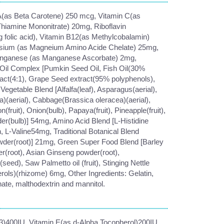
n A(as Beta Carotene) 250 mcg, Vitamin C(as
hiamine Mononitrate) 20mg, Riboflavin
folic acid), Vitamin B12(as Methylcobalamin)
esium (as Magneium Amino Acide Chelate) 25mg,
Manganese (as Manganese Ascorbate) 2mg,
il Complex [Pumkin Seed Oil, Fish Oil(30%
act(4:1), Grape Seed extract(95% polyphenols),
egetable Blend [Alfalfa(leaf), Asparagus(aerial),
a)(aerial), Cabbage(Brassica oleracea)(aerial),
(fruit), Onion(bulb), Papaya(fruit), Pineapple(fruit),
r(bulb)] 54mg, Amino Acid Blend [L-Histidine
, L-Valine54mg, Traditional Botanical Blend
der(root)] 21mg, Green Super Food Blend [Barley
r(root), Asian Ginseng powder(root),
eed), Saw Palmetto oil (fruit), Stinging Nettle
rols)(rhizome) 6mg, Other Ingredients: Gelatin,
hate, malthodextrin and mannitol.
3)400IU, Vitamin E(as d-Alpha Tocopherol)200IU,