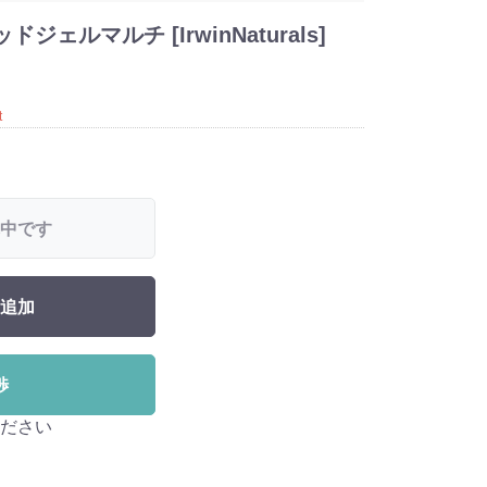
ェルマルチ [IrwinNaturals]
t
中です
追加
渉
ださい