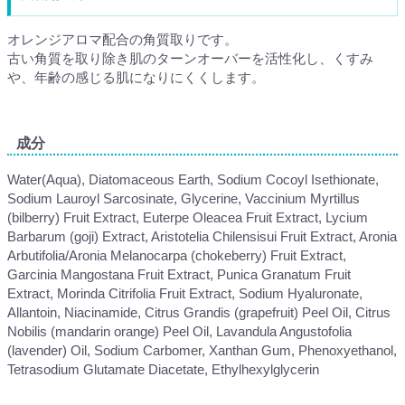
オレンジアロマ配合の角質取りです。
古い角質を取り除き肌のターンオーバーを活性化し、くすみ
や、年齢の感じる肌になりにくくします。
成分
Water(Aqua), Diatomaceous Earth, Sodium Cocoyl Isethionate,
Sodium Lauroyl Sarcosinate, Glycerine, Vaccinium Myrtillus
(bilberry) Fruit Extract, Euterpe Oleacea Fruit Extract, Lycium
Barbarum (goji) Extract, Aristotelia Chilensisui Fruit Extract, Aronia
Arbutifolia/Aronia Melanocarpa (chokeberry) Fruit Extract,
Garcinia Mangostana Fruit Extract, Punica Granatum Fruit
Extract, Morinda Citrifolia Fruit Extract, Sodium Hyaluronate,
Allantoin, Niacinamide, Citrus Grandis (grapefruit) Peel Oil, Citrus
Nobilis (mandarin orange) Peel Oil, Lavandula Angustofolia
(lavender) Oil, Sodium Carbomer, Xanthan Gum, Phenoxyethanol,
Tetrasodium Glutamate Diacetate, Ethylhexylglycerin