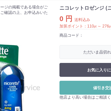
ケージの掲載である場合がご
ニコレットロゼンジ (
をご確認の上、お申込みいた
0 円
送料込み
加算ポイント：
110
～
276
pt
p
商品コード：
ただいま品切れ
お気に入りに
値引き交
他店より高い場合はご相談く