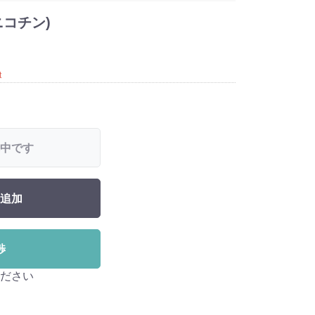
ニコチン)
t
中です
追加
渉
ださい