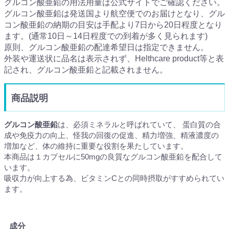
グルコン酸亜鉛の用法用量は公式サイトでご確認ください。
グルコン酸亜鉛は発送国より航空便でのお届けとなり、グル
コン酸亜鉛の納期の目安は手配より7日から20日程度となり
ます。(通常10日～14日程度での到着が多く見られます)
原則、グルコン酸亜鉛の配達希望日は指定できません。
外装や運送状に品名は表示されず、Helthcare product等と表
記され、グルコン酸亜鉛と記載されません。
商品説明
グルコン酸亜鉛
は、必須ミネラルと呼ばれていて、 蛋白質の合
成や免疫力の向上、怪我の回復の促進、精力増強、精液濃度の
増加など、体の維持に重要な役割を果たしています。
本商品は１カプセルに50mgの良質なグルコン酸亜鉛を配合して
います。
吸収力が向上する為、ビタミンCとの同時摂取がすすめられてい
ます。
成分