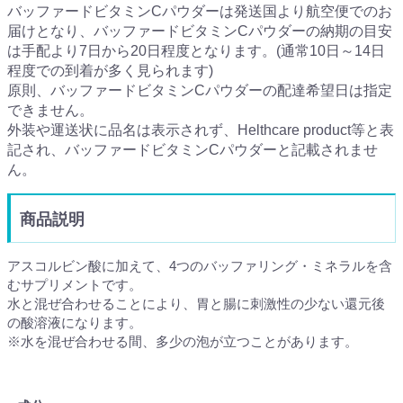
バッファードビタミンCパウダーは発送国より航空便でのお
届けとなり、バッファードビタミンCパウダーの納期の目安
は手配より7日から20日程度となります。(通常10日～14日
程度での到着が多く見られます)
原則、バッファードビタミンCパウダーの配達希望日は指定
できません。
外装や運送状に品名は表示されず、Helthcare product等と表
記され、バッファードビタミンCパウダーと記載されませ
ん。
商品説明
アスコルビン酸に加えて、4つのバッファリング・ミネラルを含
むサプリメントです。
水と混ぜ合わせることにより、胃と腸に刺激性の少ない還元後
の酸溶液になります。
※水を混ぜ合わせる間、多少の泡が立つことがあります。