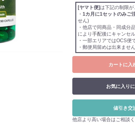
[ヤマト便]
は下記の制限が
・
1カ月に1セットのみご
せん)
・他店で同商品・同成分
により手配後にキャンセ
・一部エリアではOCS便
・郵便局留めは出来ませ
カートに入
お気に入りに
値引き交
他店より高い場合はご相談く