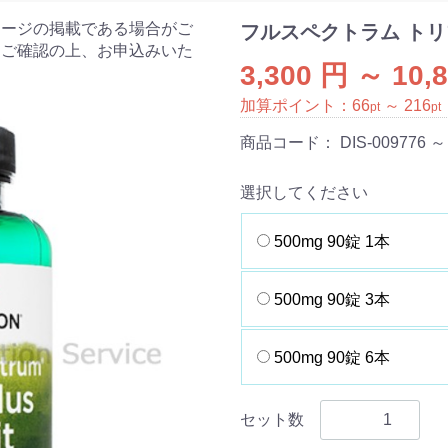
ケージの掲載である場合がご
フルスペクトラム トリブ
をご確認の上、お申込みいた
3,300 円 ～ 10,
加算ポイント：
66
～
216
pt
pt
商品コード：
DIS-009776 ～
選択してください
500mg 90錠 1本
500mg 90錠 3本
500mg 90錠 6本
セット数