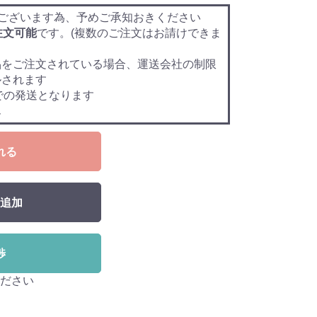
ございます為、予めご承知おきください
注文可能
です。(複数のご注文はお請けできま
品をご注文されている場合、運送会社の制限
ルされます
での発送となります
ん
れる
追加
渉
ださい