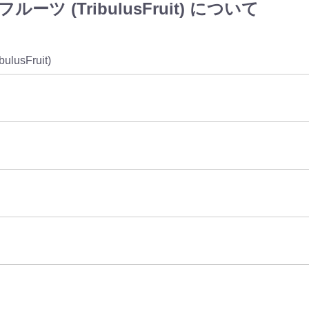
 (TribulusFruit) について
ibulusFruit)