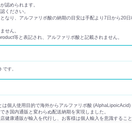
入が認められます。
確認ください。
なり、アルファリポ酸の納期の目安は手配より7日から20日程
きません。
 product等と表記され、アルファリポ酸と記載されません。
トです。
人輸入とは個人使用目的で海外からアルファリポ酸 (AlphaLipoicA
入でき国内通販と変わらぬ配送納期を実現しました。
当店健康通販が輸入を代行し、お客様は個人輸入を意識するこ