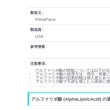
製造元
PrimaForce
製造国
USA
参考情報
注意事項
アルファリポ酸の情報については以下の点
・ アルファリポ酸の使用方法・用法・用量
・ アルファリポ酸の効果効能は個人差があ
・ アルファリポ酸で不調を感じたら医師に
アルファリポ酸 (AlphaLipoicAcid