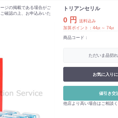
ケージの掲載である場合がご
トリアンセリル
をご確認の上、お申込みいた
0 円
送料込み
加算ポイント：
44
～
74
pt
pt
商品コード：
ただいま品切れ
お気に入りに
値引き交
他店より高い場合はご相談く