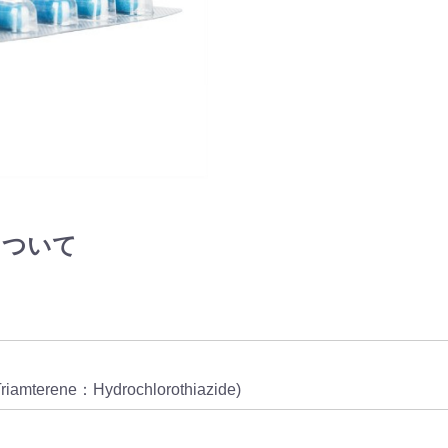
 について
ene：Hydrochlorothiazide)