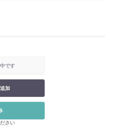
中です
追加
渉
ださい