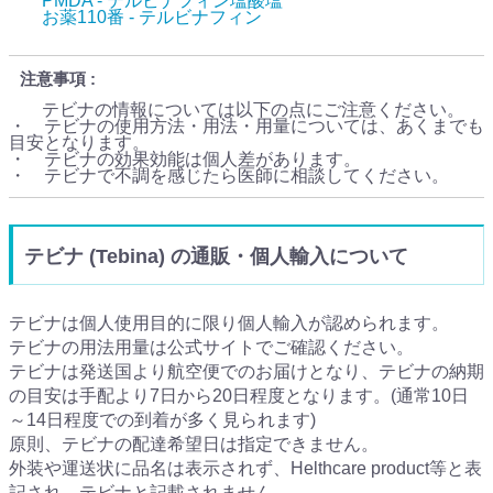
PMDA - テルビナフィン塩酸塩
お薬110番 - テルビナフィン
注意事項
テビナの情報については以下の点にご注意ください。
・ テビナの使用方法・用法・用量については、あくまでも
目安となります。
・ テビナの効果効能は個人差があります。
・ テビナで不調を感じたら医師に相談してください。
テビナ (Tebina) の通販・個人輸入について
テビナは個人使用目的に限り個人輸入が認められます。
テビナの用法用量は公式サイトでご確認ください。
テビナは発送国より航空便でのお届けとなり、テビナの納期
の目安は手配より7日から20日程度となります。(通常10日
～14日程度での到着が多く見られます)
原則、テビナの配達希望日は指定できません。
外装や運送状に品名は表示されず、Helthcare product等と表
記され、テビナと記載されません。