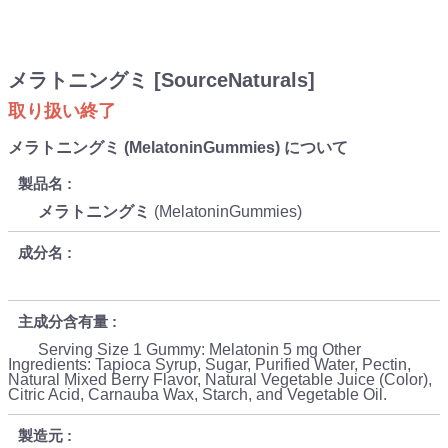
メラトニングミ [SourceNaturals]
取り扱い終了
メラトニングミ (MelatoninGummies) について
製品名
メラトニングミ
(MelatoninGummies)
成分名
主成分含有量
Serving Size 1 Gummy: Melatonin 5 mg Other
Ingredients: Tapioca Syrup, Sugar, Purified Water, Pectin,
Natural Mixed Berry Flavor, Natural Vegetable Juice (Color),
Citric Acid, Carnauba Wax, Starch, and Vegetable Oil.
製造元