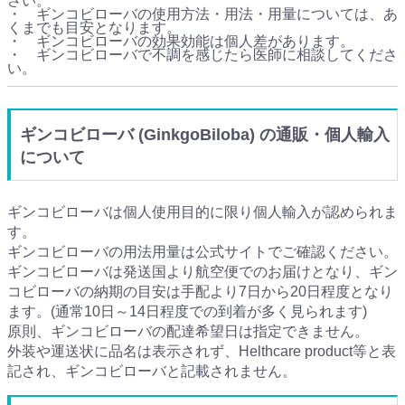
さい。
・ ギンコビローバの使用方法・用法・用量については、あ
くまでも目安となります。
・ ギンコビローバの効果効能は個人差があります。
・ ギンコビローバで不調を感じたら医師に相談してくださ
い。
ギンコビローバ (GinkgoBiloba) の通販・個人輸入
について
ギンコビローバは個人使用目的に限り個人輸入が認められま
す。
ギンコビローバの用法用量は公式サイトでご確認ください。
ギンコビローバは発送国より航空便でのお届けとなり、ギン
コビローバの納期の目安は手配より7日から20日程度となり
ます。(通常10日～14日程度での到着が多く見られます)
原則、ギンコビローバの配達希望日は指定できません。
外装や運送状に品名は表示されず、Helthcare product等と表
記され、ギンコビローバと記載されません。