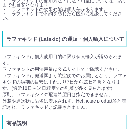
・ ラファキシドの使用方法・用法・用量については、あく
までも目安となります。
・ ラファキシドの効果効能は個人差があります。
・ ラファキシドで不調を感じたら医師に相談してくださ
い。
ラファキシド (Lafaxid) の通販・個人輸入について
ラファキシドは個人使用目的に限り個人輸入が認められま
す。
ラファキシドの用法用量は公式サイトでご確認ください。
ラファキシドは発送国より航空便でのお届けとなり、ラファ
キシドの納期の目安は手配より7日から20日程度となりま
す。(通常10日～14日程度での到着が多く見られます)
原則、ラファキシドの配達希望日は指定できません。
外装や運送状に品名は表示されず、Helthcare product等と表
記され、ラファキシドと記載されません。
商品説明