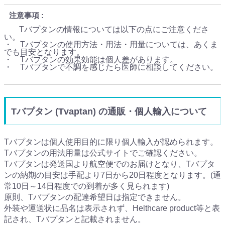
注意事項
Tバプタンの情報については以下の点にご注意くださ
い。
・ Tバプタンの使用方法・用法・用量については、あくま
でも目安となります。
・ Tバプタンの効果効能は個人差があります。
・ Tバプタンで不調を感じたら医師に相談してください。
Tバプタン (Tvaptan) の通販・個人輸入について
Tバプタンは個人使用目的に限り個人輸入が認められます。
Tバプタンの用法用量は公式サイトでご確認ください。
Tバプタンは発送国より航空便でのお届けとなり、Tバプタ
ンの納期の目安は手配より7日から20日程度となります。(通
常10日～14日程度での到着が多く見られます)
原則、Tバプタンの配達希望日は指定できません。
外装や運送状に品名は表示されず、Helthcare product等と表
記され、Tバプタンと記載されません。