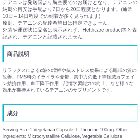
テアニンは発送国より航空便でのお届けとなり、テアニンの
納期の目安は手配より7日から20日程度となります。(通常
10日～14日程度での到着が多く見られます)
原則、テアニンの配達希望日は指定できません。
外装や運送状に品名は表示されず、Helthcare product等と表
記され、テアニンと記載されません。
商品説明
リラックスによるα波の増幅や抗ストレス効果による睡眠の質の
改善、PMS時のイライラや憂鬱、集中力の低下等軽減カフェイ
ン拮抗作用、血圧降下作用、記憶学習能力の向上、など様々な
効果が期待されているテアニンのサプリメントです。
成分
Serving Size 1 Vegetarian Capsule: L-Theanine 100mg. Other
Ingredients: Microcrystalline Cellulose, Vegetable Cellulose