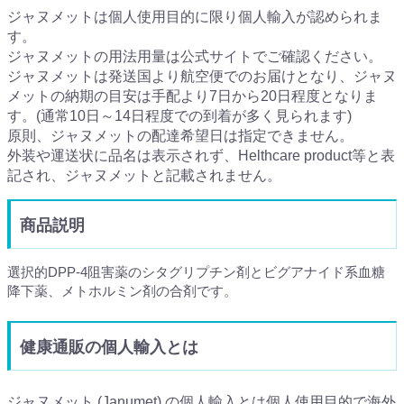
ジャヌメットは個人使用目的に限り個人輸入が認められま
す。
ジャヌメットの用法用量は公式サイトでご確認ください。
ジャヌメットは発送国より航空便でのお届けとなり、ジャヌ
メットの納期の目安は手配より7日から20日程度となりま
す。(通常10日～14日程度での到着が多く見られます)
原則、ジャヌメットの配達希望日は指定できません。
外装や運送状に品名は表示されず、Helthcare product等と表
記され、ジャヌメットと記載されません。
商品説明
選択的DPP-4阻害薬のシタグリプチン剤とビグアナイド系血糖
降下薬、メトホルミン剤の合剤です。
健康通販の個人輸入とは
ジャヌメット (Janumet) の個人輸入とは個人使用目的で海外