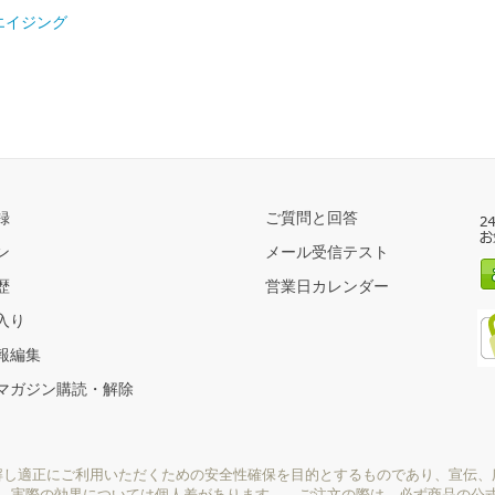
エイジング
録
ご質問と回答
ン
メール受信テスト
歴
営業日カレンダー
入り
報編集
マガジン購読・解除
解し適正にご利用いただくための安全性確保を目的とするものであり、宣伝、
り、実際の効果については個人差があります。 ご注文の際は、必ず商品の公