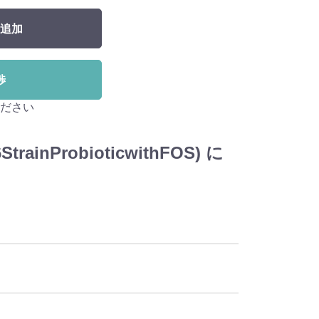
追加
渉
ださい
nProbioticwithFOS) に