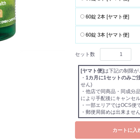
60錠 2本 [ヤマト便]
60錠 3本 [ヤマト便]
セット数
[ヤマト便]
は下記の制限が
・
1カ月に1セットのみご
せん)
・他店で同商品・同成分
により手配後にキャンセ
・一部エリアではOCS便
・郵便局留めは出来ませ
カートに入