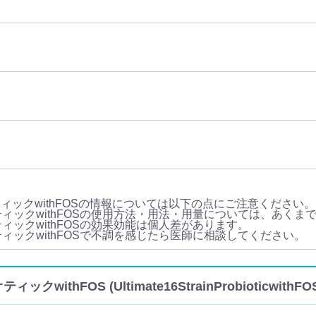
ィックwithFOSの情報については以下の点にご注意ください。
ィックwithFOSの使用方法・用法・用量については、あくま
ィックwithFOSの効果効能は個人差があります。
ィックwithFOSで不調を感じたら医師に相談してください。
ithFOS (Ultimate16StrainProbioticwi