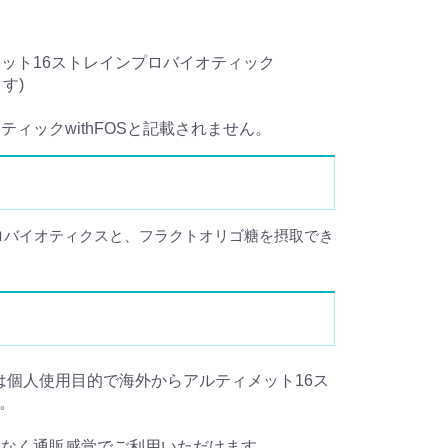
メット16ストレインプロバイオティック
す)
オティックwithFOSと記載されません。
プロバイオティクスと、フラクトオリゴ糖を摂取でき
の個人輸入とは個人使用目的で海外からアルティメット16ス
す。
となく通販感覚でご利用いただけます。