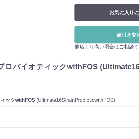
お気に入りに
値引き交
他店より高い場合はご相談く
ィックwithFOS (Ultimate16Strai
ックwithFOS
(Ultimate16StrainProbioticwithFOS)