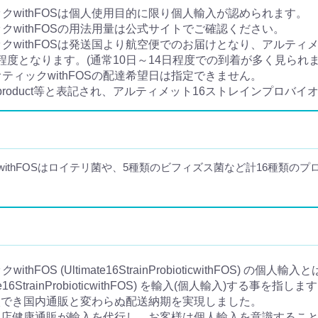
クwithFOSは個人使用目的に限り個人輸入が認められます。
クwithFOSの用法用量は公式サイトでご確認ください。
クwithFOSは発送国より航空便でのお届けとなり、アルティ
日程度となります。(通常10日～14日程度での到着が多く見られま
ティックwithFOSの配達希望日は指定できません。
 product等と表記され、アルティメット16ストレインプロバイ
withFOSはロイテリ菌や、5種類のビフィズス菌など計16種類の
OS (Ultimate16StrainProbioticwithFOS) 
6StrainProbioticwithFOS) を輸入(個人輸入)する事を指しま
入でき国内通販と変わらぬ配送納期を実現しました。
当店健康通販が輸入を代行し、お客様は個人輸入を意識するこ