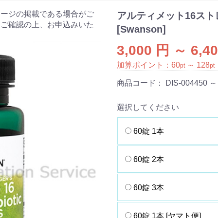
ケージの掲載である場合がご
アルティメット16スト
をご確認の上、お申込みいた
[Swanson]
3,000 円 ～ 6,4
加算ポイント：
60
～
128
pt
pt
商品コード：
DIS-004450 ～
選択してください
60錠 1本
60錠 2本
60錠 3本
60錠 1本 [ヤマト便]