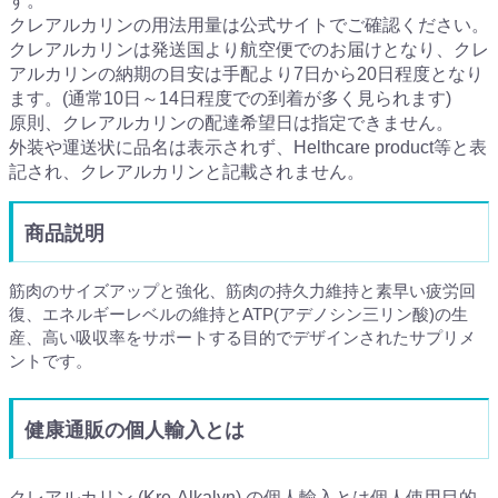
す。
クレアルカリンの用法用量は公式サイトでご確認ください。
クレアルカリンは発送国より航空便でのお届けとなり、クレ
アルカリンの納期の目安は手配より7日から20日程度となり
ます。(通常10日～14日程度での到着が多く見られます)
原則、クレアルカリンの配達希望日は指定できません。
外装や運送状に品名は表示されず、Helthcare product等と表
記され、クレアルカリンと記載されません。
商品説明
筋肉のサイズアップと強化、筋肉の持久力維持と素早い疲労回
復、エネルギーレベルの維持とATP(アデノシン三リン酸)の生
産、高い吸収率をサポートする目的でデザインされたサプリメ
ントです。
健康通販の個人輸入とは
クレアルカリン (Kre-Alkalyn) の個人輸入とは個人使用目的