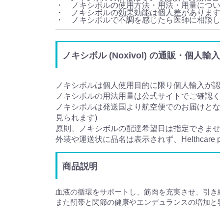
・ ノキシボルの使用方法・用法・用量につ
・ ノキシボルの効果効能は個人差がありま
・ ノキシボルで不調を感じたら医師に相談
ノキシボル (Noxivol) の通販・個人
ノキシボルは個人使用目的に限り個人輸入が
ノキシボルの用法用量は公式サイトでご確認
ノキシボルは発送国より航空便でのお届けとなり
見られます)
原則、ノキシボルの配達希望日は指定できま
外装や運送状に品名は表示されず、Helthcare
商品説明
血液の循環をサポートし、筋肉を充実させ、引き
また靭帯と関節の健康やエンデュランスの増加と