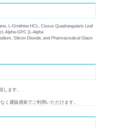
anine, L-Ornithine HCL, Cissus Quadrangularis Leaf
ract, Alpha-GPC (L-Alpha
odium, Silicon Dioxide, and Pharmaceutical Glaze
を指します。
となく通販感覚でご利用いただけます。