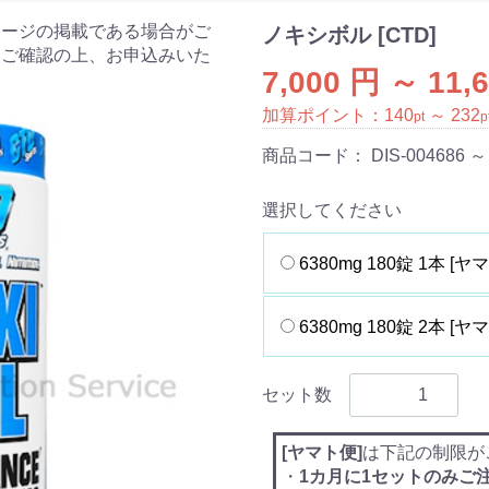
ケージの掲載である場合がご
ノキシボル [CTD]
をご確認の上、お申込みいた
7,000 円 ～ 11,
加算ポイント：
140
～
232
pt
p
商品コード：
DIS-004686 ～
選択してください
6380mg 180錠 1本 [ヤ
6380mg 180錠 2本 [ヤ
セット数
[ヤマト便]
は下記の制限が
・
1カ月に1セットのみご