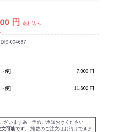
600 円
送料込み
t
 DIS-004687
マト便]
7,000 円
マト便]
11,600 円
ございます為、予めご承知おきください
注文可能
です。(複数のご注文はお請けできま