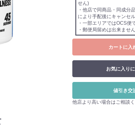
せん)
・他店で同商品・同成分
により手配後にキャンセ
・一部エリアではOCS便
・郵便局留めは出来ませ
カートに入
お気に入りに
値引き交
他店より高い場合はご相談く
て