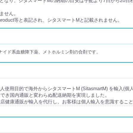
なり、シタスマートMの納期の目安は手配より7日から20日程
ません。
 product等と表記され、シタスマートMと記載されません。
アナイド系血糖降下薬、メトホルミン剤の合剤です。
とは個人使用目的で海外からシタスマートM (SitasmartM) を輸入
入でき国内通販と変わらぬ配送納期を実現しました。
当店健康通販が輸入を代行し、お客様は個人輸入を意識するこ