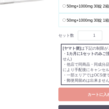
50mg+1000mg 30錠 2箱
50mg+1000mg 30錠 1
セット数
[ヤマト便]
は下記の制限が
・
1カ月に1セットのみご
せん)
・他店で同商品・同成分
により手配後にキャンセ
・一部エリアではOCS便
・郵便局留めは出来ませ
カートに入