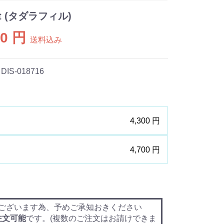
t (タダラフィル)
00 円
送料込み
 DIS-018716
4,300 円
4,700 円
ございます為、予めご承知おきください
注文可能
です。(複数のご注文はお請けできま