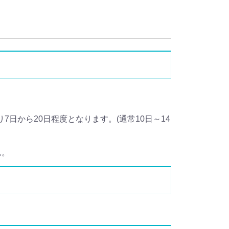
り7日から20日程度となります。(通常10日～14
ん。