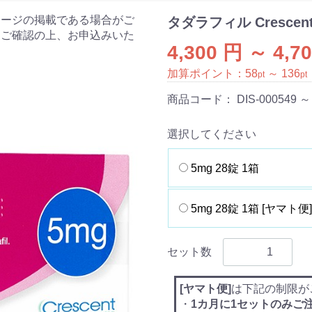
ケージの掲載である場合がご
タダラフィル Crescen
をご確認の上、お申込みいた
4,300 円 ～ 4,7
加算ポイント：
58
～
136
pt
pt
商品コード：
DIS-000549 ～
選択してください
5mg 28錠 1箱
5mg 28錠 1箱 [ヤマト便]
セット数
[ヤマト便]
は下記の制限が
・
1カ月に1セットのみご