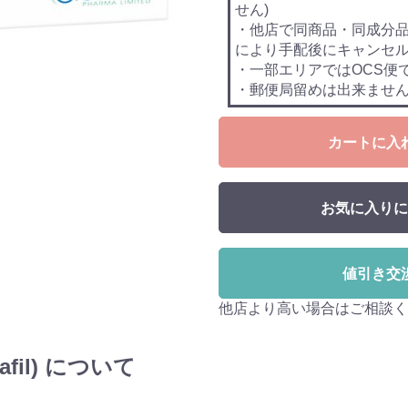
せん)
・他店で同商品・同成分
により手配後にキャンセ
・一部エリアではOCS便
・郵便局留めは出来ませ
カートに入
お気に入りに
値引き交
他店より高い場合はご相談く
afil) について