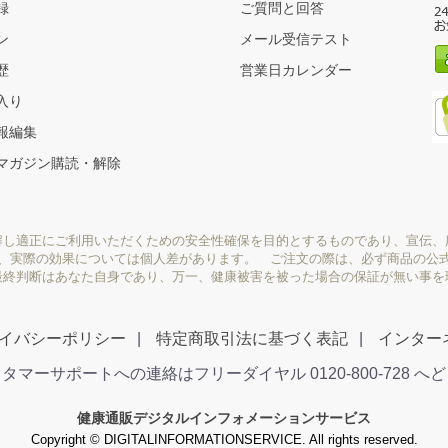
録
ご質問と回答
ン
メール受信テスト
歴
営業日カレンダー
入り
報編集
マガジン購読・解除
解し適正にご利用いただくための安全性確保を目的とするものであり、宣伝、
り、実際の効果については個人差があります。 ご注文の際は、必ず商品の公
最終判断はあなた自身であり、万一、健康被害を被った場合の保証が無い事を
イバシーポリシー
特定商取引法に基づく表記
インター
タマーサポートへの連絡はフリーダイヤル 0120-800-728 へ
健康通販デジタルインフォメーションサービス
Copyright © DIGITALINFORMATIONSERVICE. All rights reserved.