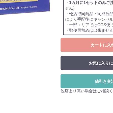
・
1カ月に1セットのみご
せん)
・他店で同商品・同成分
により手配後にキャンセ
・一部エリアではOCS便
・郵便局留めは出来ませ
カートに入
お気に入りに
値引き交
他店より高い場合はご相談く