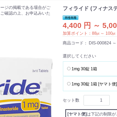
ケージの掲載である場合がご
フィライド (フィナステ
をご確認の上、お申込みいた
4,400 円 ～ 5,0
加算ポイント：
88
～
100
pt
pt
商品コード：
DIS-000824 ～
選択してください
1mg 30錠 1箱
1mg 30錠 1箱 [ヤマト便]
セット数
[ヤマト便]
は下記の制限が