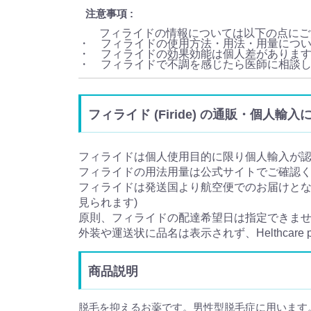
注意事項
フィライドの情報については以下の点にご
・ フィライドの使用方法・用法・用量につ
・ フィライドの効果効能は個人差がありま
・ フィライドで不調を感じたら医師に相談
フィライド (Firide) の通販・個人輸
フィライドは個人使用目的に限り個人輸入が
フィライドの用法用量は公式サイトでご確認
フィライドは発送国より航空便でのお届けとなり
見られます)
原則、フィライドの配達希望日は指定できま
外装や運送状に品名は表示されず、Helthcare
商品説明
脱毛を抑えるお薬です。男性型脱毛症に用います