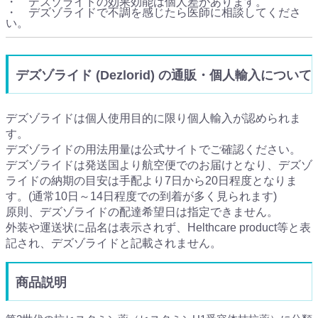
・ デズゾライドの効果効能は個人差があります。
・ デズゾライドで不調を感じたら医師に相談してくださ
い。
デズゾライド (Dezlorid) の通販・個人輸入について
デズゾライドは個人使用目的に限り個人輸入が認められま
す。
デズゾライドの用法用量は公式サイトでご確認ください。
デズゾライドは発送国より航空便でのお届けとなり、デズゾ
ライドの納期の目安は手配より7日から20日程度となりま
す。(通常10日～14日程度での到着が多く見られます)
原則、デズゾライドの配達希望日は指定できません。
外装や運送状に品名は表示されず、Helthcare product等と表
記され、デズゾライドと記載されません。
商品説明