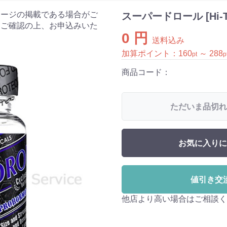
ケージの掲載である場合がご
スーパードロール [Hi-T
をご確認の上、お申込みいた
0 円
送料込み
加算ポイント：
160
～
288
pt
p
商品コード：
ただいま品切れ
お気に入りに
値引き交
他店より高い場合はご相談く