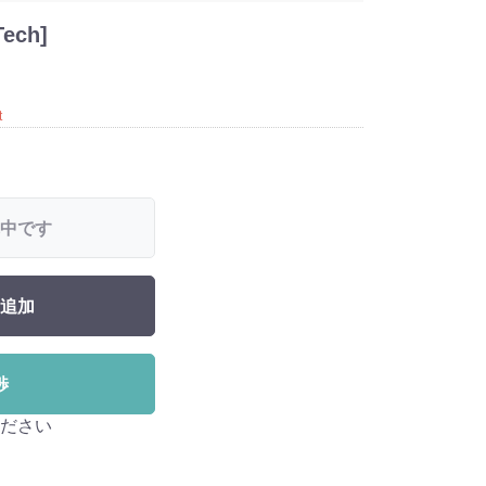
ech]
t
中です
追加
渉
ださい