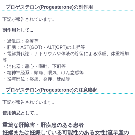
プロゲステロン(Progesterone)の副作用
下記が報告されています。
副作用として...
・過敏症：発疹等
・肝臓：AST(GOT)・ALT(GPT)の上昇等
・電解質代謝：ナトリウムや体液の貯留による浮腫、体重増加
等
・消化器：悪心・嘔吐、下痢等
・精神神経系：頭痛、眠気、けん怠感等
・投与部位：疼痛、発赤、硬結等
プロゲステロン(Progesterone)の注意喚起
下記が報告されています。
使用禁忌として…
重篤な肝障害・肝疾患のある患者
妊婦または妊娠している可能性のある女性(流早産の