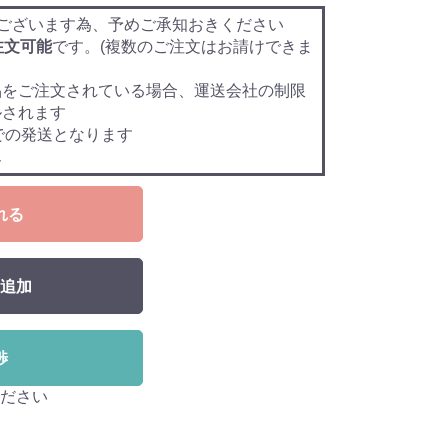
ございます為、予めご承知おきください
注文可能
です。(複数のご注文はお請けできま
品をご注文されている場合、運送会社の制限
ルされます
での発送となります
ん
れる
追加
渉
ださい