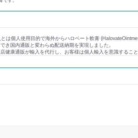
膏です。
個人輸入とは個人使用目的で海外からハロベート軟膏 (HalovateOin
入でき国内通販と変わらぬ配送納期を実現しました。
当店健康通販が輸入を代行し、お客様は個人輸入を意識するこ