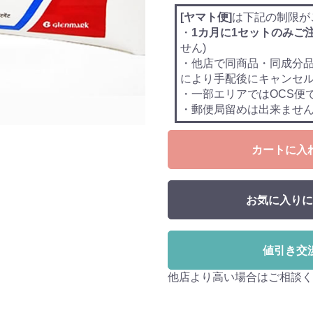
[ヤマト便]
は下記の制限が
・
1カ月に1セットのみご
せん)
・他店で同商品・同成分
により手配後にキャンセ
・一部エリアではOCS便
・郵便局留めは出来ませ
カートに入
お気に入りに
値引き交
他店より高い場合はご相談く