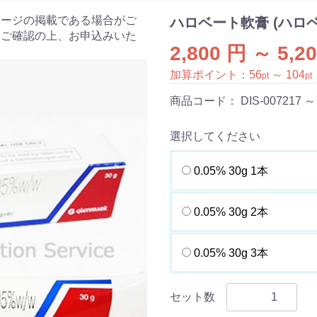
ケージの掲載である場合がご
ハロベート軟膏 (ハロ
をご確認の上、お申込みいた
2,800 円 ～ 5,2
加算ポイント：
56
～
104
pt
pt
商品コード：
DIS-007217 ～
選択してください
0.05% 30g 1本
0.05% 30g 2本
0.05% 30g 3本
セット数