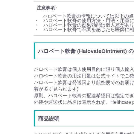
注意事項
ハロベート軟膏の情報については以下の点
・ ハロベート軟膏の使用方法・用法・用量
・ ハロベート軟膏の効果効能は個人差があ
・ ハロベート軟膏で不調を感じたら医師に
ハロベート軟膏 (HalovateOintmen
ハロベート軟膏は個人使用目的に限り個人輸
ハロベート軟膏の用法用量は公式サイトでご
ハロベート軟膏は発送国より航空便でのお届けと
着が多く見られます)
原則、ハロベート軟膏の配達希望日は指定で
外装や運送状に品名は表示されず、Helthcare
商品説明