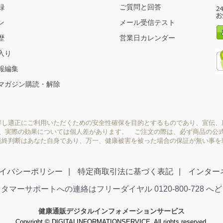
録
ご質問と回答
ン
メール受信テスト
歴
営業日カレンダー
入り
報編集
マガジン購読・解除
解し適正にご利用いただくための安全性確保を目的とするものであり、宣伝、
り、実際の効果については個人差があります。 ご注文の際は、必ず商品の公
最終判断はあなた自身であり、万一、健康被害を被った場合の保証が無い事を
イバシーポリシー
特定商取引法に基づく表記
インター
タマーサポートへの連絡はフリーダイヤル 0120-800-728 へ
健康通販デジタルインフォメーションサービス
Copyright © DIGITALINFORMATIONSERVICE. All rights reserved.