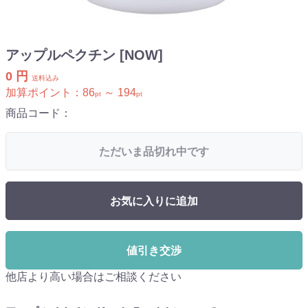
アップルペクチン [NOW]
0 円
送料込み
加算ポイント：
86
～
194
pt
pt
商品コード：
ただいま品切れ中です
お気に入りに追加
値引き交渉
他店より高い場合はご相談ください