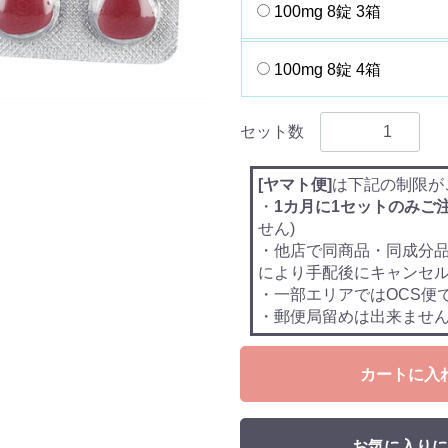
100mg 8錠 3箱
100mg 8錠 4箱
セット数
[ヤマト便]
は下記の制限が
・
1カ月に1セットのみご
せん)
・他店で同商品・同成分
により手配後にキャンセ
・一部エリアではOCS便
・郵便局留めは出来ませ
カートに入
お気に入りに