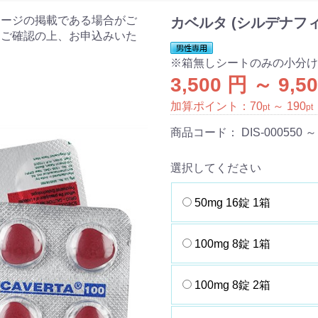
ケージの掲載である場合がご
カベルタ (シルデナフィ
をご確認の上、お申込みいた
※箱無しシートのみの小分け
3,500 円 ～ 9,5
加算ポイント：
70
～
190
pt
pt
商品コード：
DIS-000550 ～
選択してください
50mg 16錠 1箱
100mg 8錠 1箱
100mg 8錠 2箱