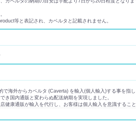
カベルタの納期の目安は手配より7日から20日程度となります
ん。
 product等と表記され、カベルタと記載されません。
。
目的で海外からカベルタ (Caverta) を輸入(個人輸入)する事を指
入でき国内通販と変わらぬ配送納期を実現しました。
当店健康通販が輸入を代行し、お客様は個人輸入を意識するこ