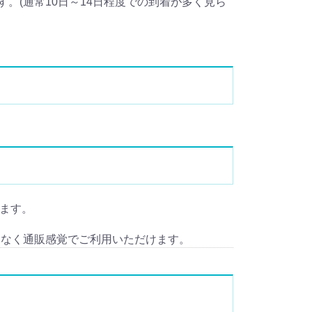
。(通常10日～14日程度での到着が多く見ら
します。
となく通販感覚でご利用いただけます。