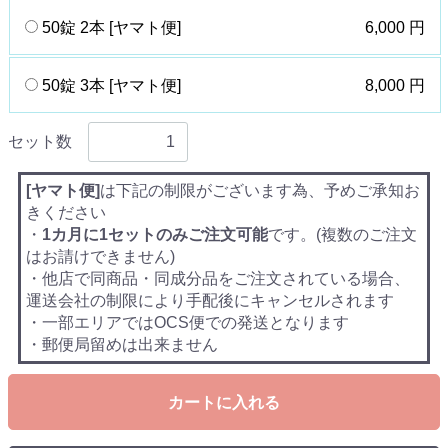
50錠 2本 [ヤマト便]
6,000 円
50錠 3本 [ヤマト便]
8,000 円
セット数
[ヤマト便]
は下記の制限がございます為、予めご承知お
きください
・
1カ月に1セットのみご注文可能
です。(複数のご注文
はお請けできません)
・他店で同商品・同成分品をご注文されている場合、
運送会社の制限により手配後にキャンセルされます
・一部エリアではOCS便での発送となります
・郵便局留めは出来ません
カートに入れる