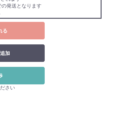
での発送となります
ん
れる
追加
渉
ださい