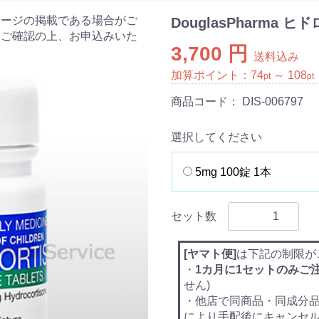
ケージの掲載である場合がご
DouglasPharma
をご確認の上、お申込みいた
3,700 円
送料込み
加算ポイント：
74
～
108
pt
pt
商品コード：
DIS-006797
選択してください
5mg 100錠 1本
セット数
[ヤマト便]
は下記の制限が
・
1カ月に1セットのみご
せん)
・他店で同商品・同成分
により手配後にキャンセ