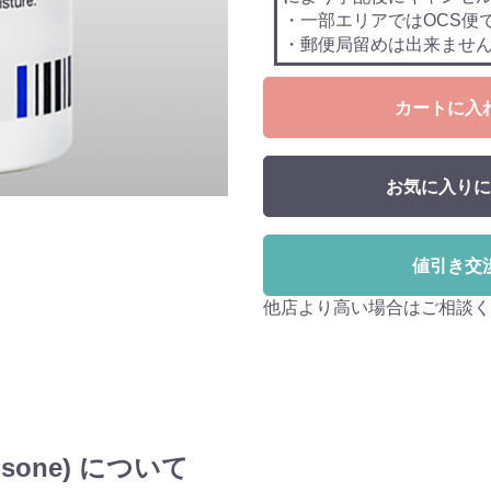
・一部エリアではOCS便
・郵便局留めは出来ませ
カートに入
お気に入りに
値引き交
他店より高い場合はご相談く
isone) について