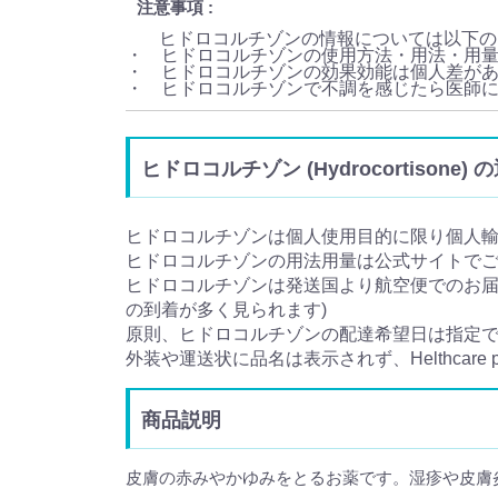
注意事項
ヒドロコルチゾンの情報については以下の
・ ヒドロコルチゾンの使用方法・用法・用
・ ヒドロコルチゾンの効果効能は個人差が
・ ヒドロコルチゾンで不調を感じたら医師
ヒドロコルチゾン (Hydrocortison
ヒドロコルチゾンは個人使用目的に限り個人
ヒドロコルチゾンの用法用量は公式サイトで
ヒドロコルチゾンは発送国より航空便でのお届け
の到着が多く見られます)
原則、ヒドロコルチゾンの配達希望日は指定
外装や運送状に品名は表示されず、Helthcar
商品説明
皮膚の赤みやかゆみをとるお薬です。湿疹や皮膚