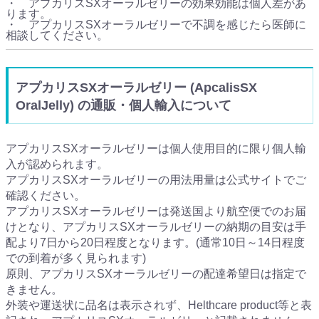
・ アプカリスSXオーラルゼリーの効果効能は個人差があ
ります。
・ アプカリスSXオーラルゼリーで不調を感じたら医師に
相談してください。
アプカリスSXオーラルゼリー (ApcalisSX
OralJelly) の通販・個人輸入について
アプカリスSXオーラルゼリーは個人使用目的に限り個人輸
入が認められます。
アプカリスSXオーラルゼリーの用法用量は公式サイトでご
確認ください。
アプカリスSXオーラルゼリーは発送国より航空便でのお届
けとなり、アプカリスSXオーラルゼリーの納期の目安は手
配より7日から20日程度となります。(通常10日～14日程度
での到着が多く見られます)
原則、アプカリスSXオーラルゼリーの配達希望日は指定で
きません。
外装や運送状に品名は表示されず、Helthcare product等と表