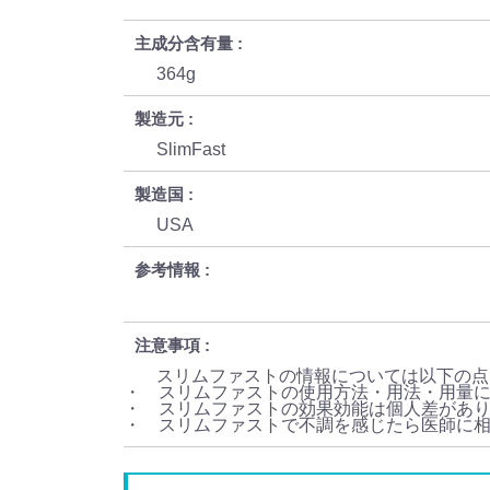
主成分含有量
364g
製造元
SlimFast
製造国
USA
参考情報
注意事項
スリムファストの情報については以下の点
・ スリムファストの使用方法・用法・用量
・ スリムファストの効果効能は個人差があ
・ スリムファストで不調を感じたら医師に