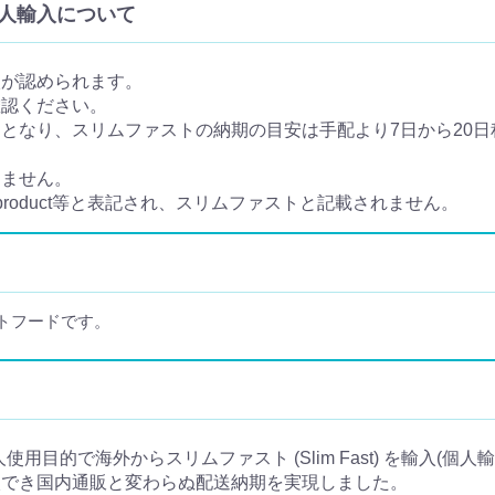
・個人輸入について
入が認められます。
確認ください。
なり、スリムファストの納期の目安は手配より7日から20日程
きません。
 product等と表記され、スリムファストと記載されません。
トフードです。
は個人使用目的で海外からスリムファスト (Slim Fast) を輸入(
入でき国内通販と変わらぬ配送納期を実現しました。