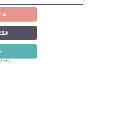
れる
追加
渉
ださい