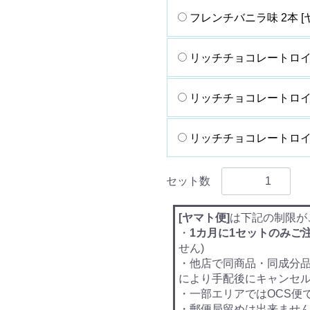
フレンチバニラ味 2本 [
リッチチョコレートロイ
リッチチョコレートロイヤ
リッチチョコレートロイヤ
セット数
[ヤマト便]
は下記の制限が
・
1カ月に1セットのみご
せん)
・他店で同商品・同成分
により手配後にキャンセ
・一部エリアではOCS便
・郵便局留めは出来ませ