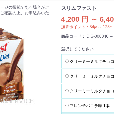
ケージの掲載である場合がご
スリムファスト
をご確認の上、お申込みいた
4,200 円 ～ 6,4
加算ポイント：
84
～
128
pt
pt
商品コード：
DIS-008846 ～
選択してください
クリーミーミルクチョコ
クリーミーミルクチョコレ
クリーミーミルクチョコレ
フレンチバニラ味 1本